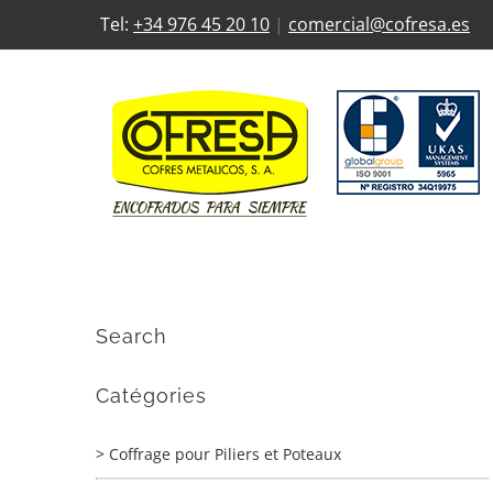
Skip
Tel:
+34 976 45 20 10
|
comercial@cofresa.es
to
content
Search
Catégories
> Coffrage pour Piliers et Poteaux